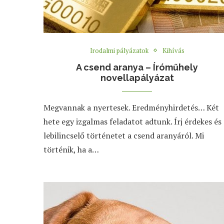
Irodalmi pályázatok
Kihívás
A csend aranya – Íróműhely
novellapályázat
Megvannak a nyertesek. Eredményhirdetés… Két
hete egy izgalmas feladatot adtunk. Írj érdekes és
lebilincselő történetet a csend aranyáról. Mi
történik, ha a…