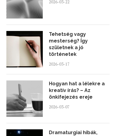
2026-03-22
Tehetség vagy
mesterség? Így
születnek a jó
történetek
2026-03-17
Hogyan hat a lélekre a
kreatív írás? – Az
önkifejezés ereje
2026-03-07
Dramaturgiai hibák,