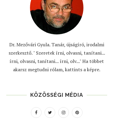
Dr. Mezővári Gyula. Tanár, újságíró, irodalmi
szerkesztő. " Szeretek írni, olvasni, tanítani...
írni, olvasni, tanítani... írni, olv..." Ha többet
akarsz megtudni rólam, kattints a képre.
KÖZÖSSÉGI MÉDIA