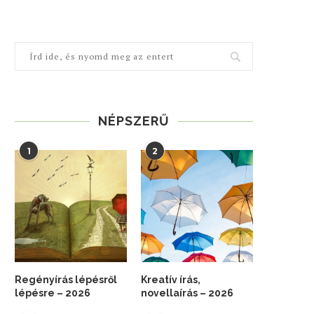
NÉPSZERŰ
1
2
Regényírás lépésről
Kreatív írás,
lépésre – 2026
novellaírás – 2026