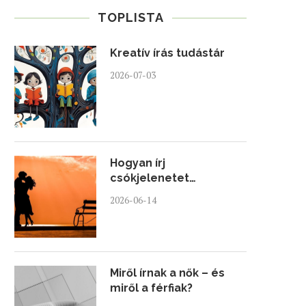
TOPLISTA
Kreatív írás tudástár
2026-07-03
Hogyan írj
csókjelenetet…
2026-06-14
Miről írnak a nők – és
miről a férfiak?