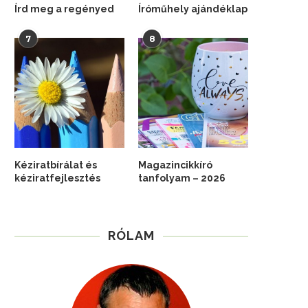
Írd meg a regényed
Íróműhely ajándéklap
7
8
Kéziratbírálat és
Magazincikkíró
kéziratfejlesztés
tanfolyam – 2026
RÓLAM