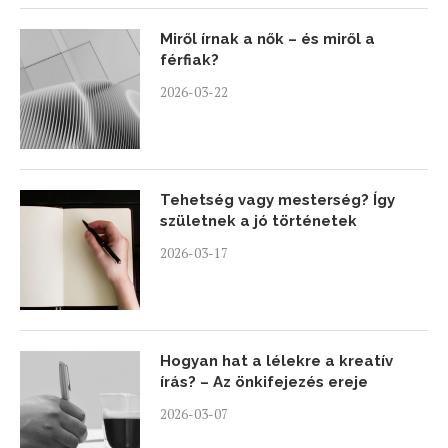
Miről írnak a nők – és miről a
férfiak?
2026-03-22
Tehetség vagy mesterség? Így
születnek a jó történetek
2026-03-17
Hogyan hat a lélekre a kreatív
írás? – Az önkifejezés ereje
2026-03-07