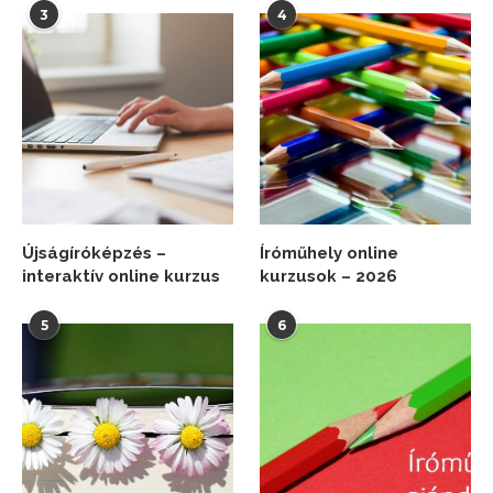
3
4
Újságíróképzés –
Íróműhely online
interaktív online kurzus
kurzusok – 2026
5
6