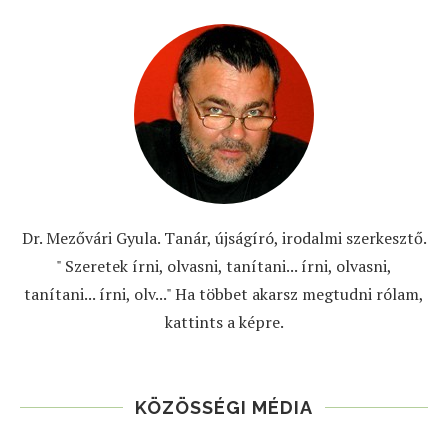
Dr. Mezővári Gyula. Tanár, újságíró, irodalmi szerkesztő.
" Szeretek írni, olvasni, tanítani... írni, olvasni,
tanítani... írni, olv..." Ha többet akarsz megtudni rólam,
kattints a képre.
KÖZÖSSÉGI MÉDIA