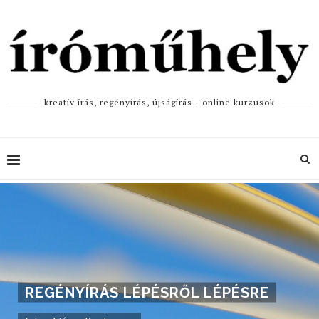
kreatív írás, regényírás, újságírás - online kurzusok