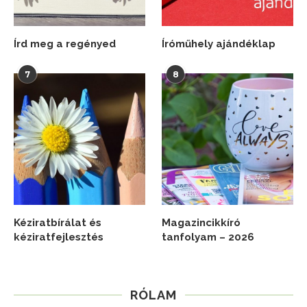
Írd meg a regényed
Íróműhely ajándéklap
7
8
Kéziratbírálat és
Magazincikkíró
kéziratfejlesztés
tanfolyam – 2026
RÓLAM