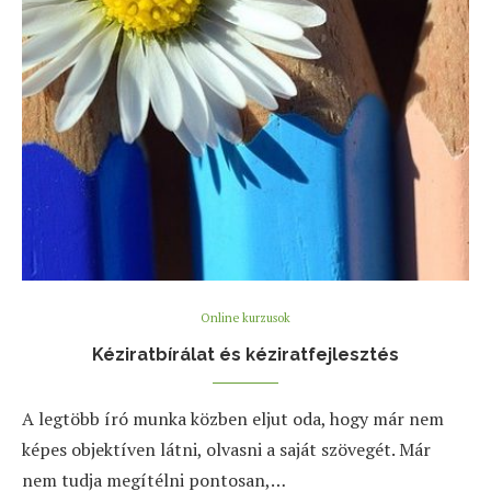
Online kurzusok
Kéziratbírálat és kéziratfejlesztés
A legtöbb író munka közben eljut oda, hogy már nem
képes objektíven látni, olvasni a saját szövegét. Már
nem tudja megítélni pontosan,…