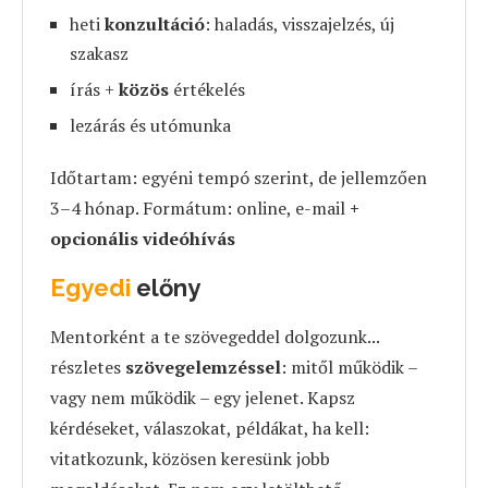
heti
konzultáció
: haladás, visszajelzés, új
szakasz
írás +
közös
értékelés
lezárás és utómunka
Időtartam: egyéni tempó szerint, de jellemzően
3–4 hónap. Formátum: online, e-mail
+
opcionális videóhívás
Egyedi
előny
Mentorként a te szövegeddel dolgozunk...
részletes
szövegelemzéssel
: mitől működik –
vagy nem működik – egy jelenet. Kapsz
kérdéseket, válaszokat, példákat, ha kell:
vitatkozunk, közösen keresünk jobb