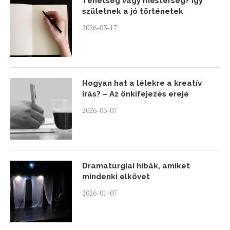
Tehetség vagy mesterség? Így
születnek a jó történetek
2026-03-17
Hogyan hat a lélekre a kreatív
írás? – Az önkifejezés ereje
2026-03-07
Dramaturgiai hibák, amiket
mindenki elkövet
2026-01-07