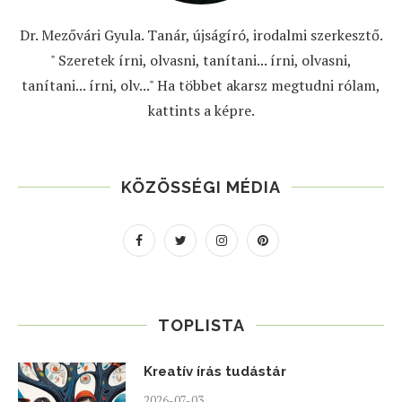
Dr. Mezővári Gyula. Tanár, újságíró, irodalmi szerkesztő.
" Szeretek írni, olvasni, tanítani... írni, olvasni,
tanítani... írni, olv..." Ha többet akarsz megtudni rólam,
kattints a képre.
KÖZÖSSÉGI MÉDIA
TOPLISTA
Kreatív írás tudástár
2026-07-03