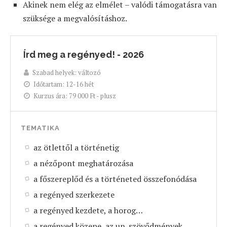
Akinek nem elég az elmélet – valódi támogatásra van
szüksége a megvalósításhoz.
Írd meg a regényed! - 2026
Szabad helyek:
változó
Időtartam:
12-16 hét
Kurzus ára:
79 000 Ft - plusz
TEMATIKA
az ötlettől a történetig
a nézőpont meghatározása
a főszereplőd és a történeted összefonódása
a regényed szerkezete
a regényed kezdete, a horog…
a regényed közepe, az un. szövődmények