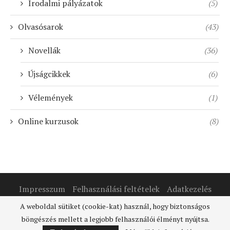
Irodalmi pályázatok
(5)
Olvasósarok
(43)
Novellák
(36)
Újságcikkek
(6)
Vélemények
(1)
Online kurzusok
(8)
Impresszum
Felhasználási feltételek
Adatkezelés
A weboldal sütiket (cookie-kat) használ, hogy biztonságos
@2020 - Minden jog fenntartva.
Íróműhely
böngészés mellett a legjobb felhasználói élményt nyújtsa.
BACK TO TOP