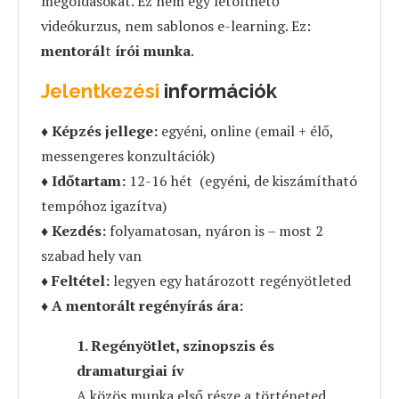
megoldásokat. Ez nem egy letölthető
videókurzus, nem sablonos e-learning. Ez:
mentorál
t
írói munka
.
Jelentkezési
információk
♦
Képzés jellege:
egyéni, online (email + élő,
messengeres konzultációk)
♦
Időtartam:
12-16 hét (egyéni, de kiszámítható
tempóhoz igazítva)
♦
Kezdés:
folyamatosan, nyáron is – most 2
szabad hely van
♦
Feltétel:
legyen egy határozott regényötleted
♦
A mentorált regényírás ára:
1. Regényötlet, szinopszis és
dramaturgiai ív
A közös munka első része a történeted