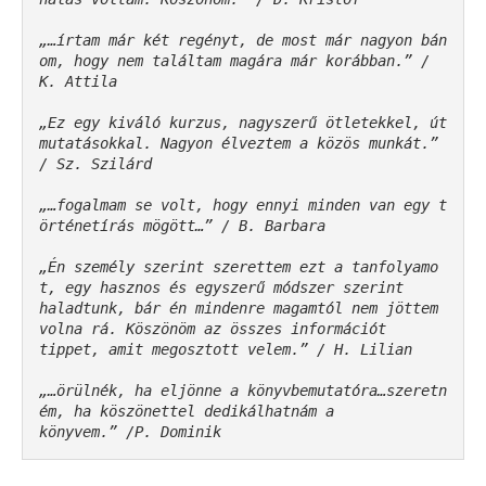
„…írtam már két regényt, de most már nagyon bán
om, hogy nem találtam magára már korábban.” / 
K. Attila 

„Ez egy kiváló kurzus, nagyszerű ötletekkel, út
mutatásokkal. Nagyon élveztem a közös munkát.” 
/ Sz. Szilárd 

„…fogalmam se volt, hogy ennyi minden van egy t
örténetírás mögött…” / B. Barbara 

„Én személy szerint szerettem ezt a tanfolyamo
t, egy hasznos és egyszerű módszer szerint 

haladtunk, bár én mindenre magamtól nem jöttem 
volna rá. Köszönöm az összes információt 

tippet, amit megosztott velem.” / H. Lilian 

„…örülnék, ha eljönne a könyvbemutatóra…szeretn
ém, ha köszönettel dedikálhatnám a 
