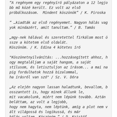
“A regényem egy regényíró pályázaton a 12 legjo
bb mű közé került. Ez volt az első 

próbálkozásom.  Mindent köszönök” / K. Piroska
” …kiadták az első regényemet. Nagyon hálás vag
yok mindazért, amit tanultam.” / B. Tamás
„mgy-nek hálával és szeretettel firkálom most ö
ssze a kötetem első oldalát. 

Köszönöm. / K. Edina 4 kötetes író

"Köszönetnyilvánítás: ...hozzásegített ahhoz, h
ogy megtaláljam a saját hangom, a saját 

stílusom, és letisztuljon az írásom... a mai na
pig fordulhatok hozzá bizalommal, 

ha írásról van szó" / Sz. V. Dóra

„Az elején nagyon lassan haladtunk, bevallom, b
osszantott is, hogy minek állunk le, 

mit vacakolunk, miért nem lépünk tovább. Aztán 
beláttam, az volt a legjobb, 

hogy nem hagyta, nem léptünk, amíg a plot nem v
ált világossá és logikussá, és már 

hálás voltam. Köszönöm.” / D. Kristóf 
