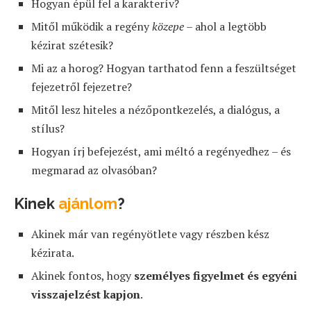
Hogyan épül fel a karakterív?
Mitől működik a regény
közepe
– ahol a legtöbb
kézirat szétesik?
Mi az a horog? Hogyan tarthatod fenn a feszültséget
fejezetről fejezetre?
Mitől lesz hiteles a nézőpontkezelés, a dialógus, a
stílus?
Hogyan írj befejezést, ami méltó a regényedhez – és
megmarad az olvasóban?
Kinek
ajánlom
?
Akinek már van regényötlete vagy részben kész
kézirata.
Akinek fontos, hogy
személyes figyelmet és egyéni
visszajelzést kapjon
.