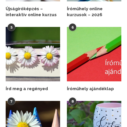
Újságíróképzés –
Íróműhely online
interaktív online kurzus
kurzusok – 2026
5
6
Írd meg a regényed
Íróműhely ajándéklap
7
8