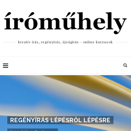
kreatív írás, regényírás, újságírás - online kurzusok
REGÉNYÍRÁS LÉPÉSRŐL LÉPÉSRE