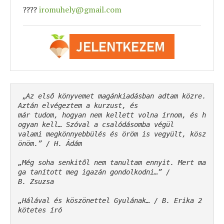
????
iromuhely@gmail.com
 „
Az első könyvemet magánkiadásban adtam közre. 
Aztán elvégeztem a kurzust, és 

már tudom, hogyan nem kellett volna írnom, és h
ogyan kell… Szóval a csalódásomba végül 

valami megkönnyebbülés és öröm is vegyült, kösz
önöm.” / H. Ádám
„Még soha senkitől nem tanultam ennyit. Mert ma
ga tanított meg igazán gondolkodni…” / 

B. Zsuzsa
„Hálával és köszönettel Gyulának… / B. Erika 2 
kötetes író