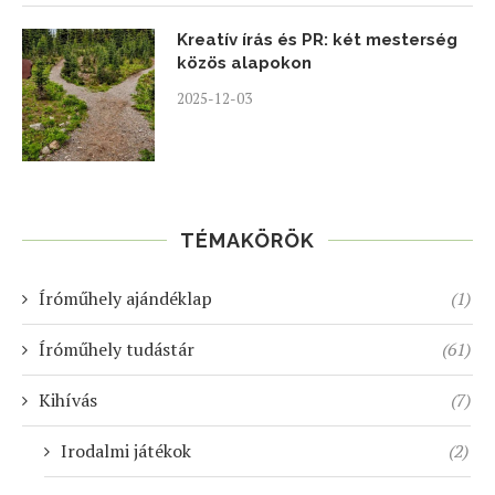
Kreatív írás és PR: két mesterség
közös alapokon
2025-12-03
TÉMAKÖRÖK
Íróműhely ajándéklap
(1)
Íróműhely tudástár
(61)
Kihívás
(7)
Irodalmi játékok
(2)