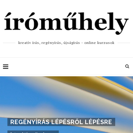
kreatív írás, regényírás, újságírás - online kurzusok
REGÉNYÍRÁS LÉPÉSRŐL LÉPÉSRE