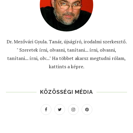
Dr. Mezővári Gyula. Tanár, újságíró, irodalmi szerkesztő.
" Szeretek írni, olvasni, tanítani... írni, olvasni,
tanítani... írni, olv..." Ha többet akarsz megtudni rólam,
kattints a képre.
KÖZÖSSÉGI MÉDIA