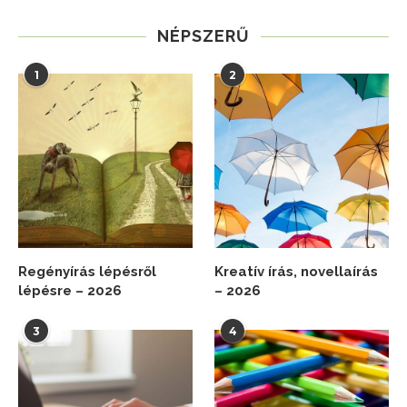
NÉPSZERŰ
1
2
Regényírás lépésről
Kreatív írás, novellaírás
lépésre – 2026
– 2026
3
4