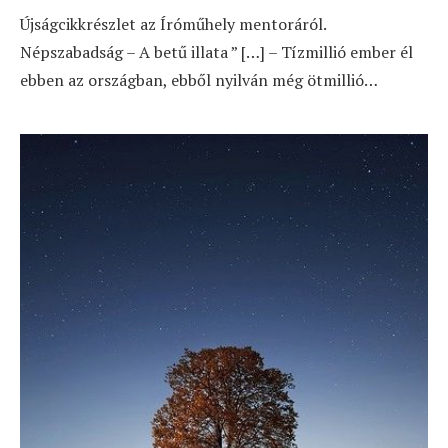
Újságcikkrészlet az Íróműhely mentoráról.
Népszabadság – A betű illata ” […] – Tízmillió ember él
ebben az országban, ebből nyilván még ötmillió…