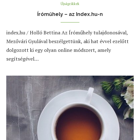
Újságcikkek
Íróműhely – az Index.hu-n
index.hu / Holló Bettina Az Íróműhely tulajdonosával,
Mezővári Gyulával beszélgettünk, aki hat évvel ezelőtt
dolgozott ki egy olyan online módszert, amely
segítségével…