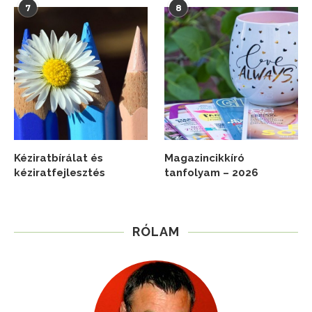
7
8
Kéziratbírálat és
Magazincikkíró
kéziratfejlesztés
tanfolyam – 2026
RÓLAM