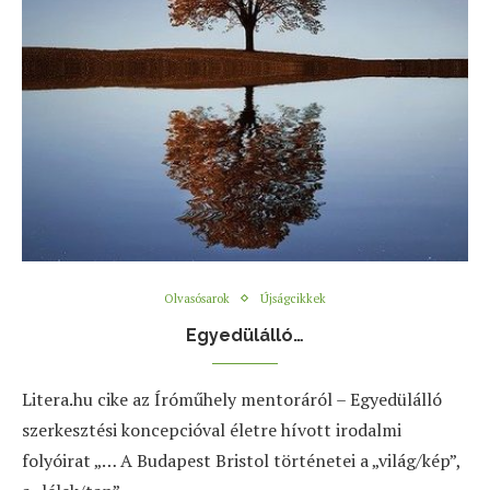
Olvasósarok
Újságcikkek
Egyedülálló…
Litera.hu cike az Íróműhely mentoráról – Egyedülálló
szerkesztési koncepcióval életre hívott irodalmi
folyóirat „… A Budapest Bristol történetei a „világ/kép”,