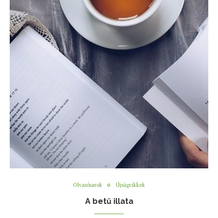
Olvasósarok
Újságcikkek
A betű illata