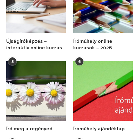
Újságíróképzés –
Íróműhely online
interaktív online kurzus
kurzusok – 2026
5
6
Írd meg a regényed
Íróműhely ajándéklap