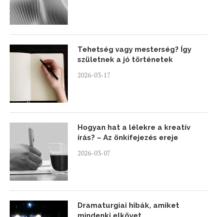
Tehetség vagy mesterség? Így
születnek a jó történetek
2026-03-17
Hogyan hat a lélekre a kreatív
írás? – Az önkifejezés ereje
2026-03-07
Dramaturgiai hibák, amiket
mindenki elkövet