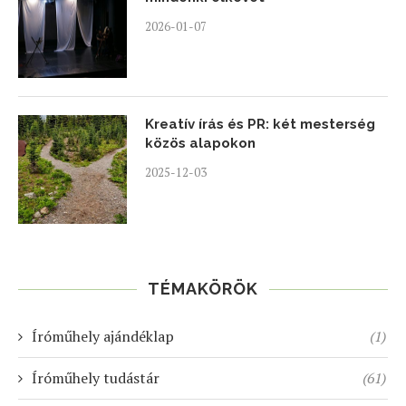
2026-01-07
Kreatív írás és PR: két mesterség
közös alapokon
2025-12-03
TÉMAKÖRÖK
Íróműhely ajándéklap
(1)
Íróműhely tudástár
(61)