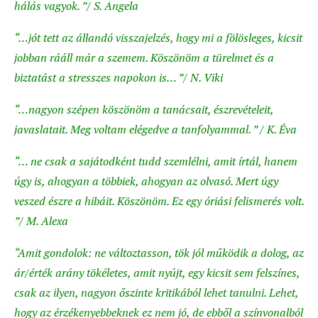
hálás vagyok. ”/ S. Angela
“…jót tett az állandó visszajelzés, hogy mi a fölösleges, kicsit
jobban rááll már a szemem. Köszönöm a türelmet és a
biztatást a stresszes napokon is… ”/ N. Viki
“…nagyon szépen köszönöm a tanácsait, észrevételeit,
javaslatait. Meg voltam elégedve a tanfolyammal. ” / K. Éva
“… ne csak a sajátodként tudd szemlélni, amit írtál, hanem
úgy is, ahogyan a többiek, ahogyan az olvasó. Mert úgy
veszed észre a hibáit. Köszönöm. Ez egy óriási felismerés volt.
”/ M. Alexa
“Amit gondolok: ne változtasson, tök jól működik a dolog, az
ár/érték arány tökéletes, amit nyújt, egy kicsit sem felszínes,
csak az ilyen, nagyon őszinte kritikából lehet tanulni. Lehet,
hogy az érzékenyebbeknek ez nem jó, de ebből a színvonalból