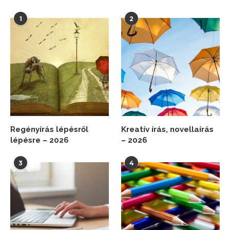
1
2
Regényírás lépésről
Kreatív írás, novellaírás
lépésre – 2026
– 2026
3
4