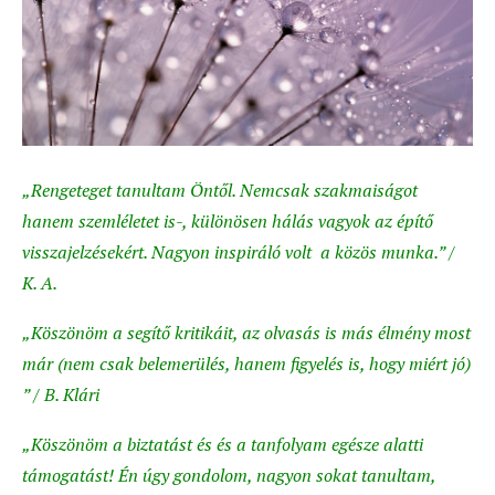
„Rengeteget tanultam Öntől. Nemcsak szakmaiságot
hanem szemléletet is-, különösen hálás vagyok az építő
visszajelzésekért. Nagyon inspiráló volt a közös munka.” /
K. A.
„Köszönöm a segítő kritikáit, az olvasás is más élmény most
már (nem csak belemerülés, hanem figyelés is, hogy miért jó)
” / B. Klári
„Köszönöm a biztatást és és a tanfolyam egésze alatti
támogatást! Én úgy gondolom, nagyon sokat tanultam,