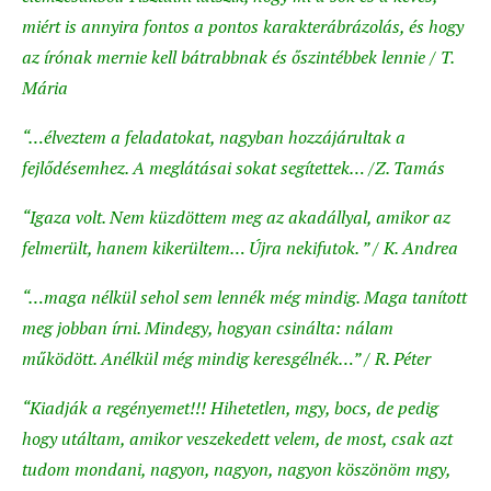
miért is annyira fontos a pontos karakterábrázolás, és hogy
az írónak mernie kell bátrabbnak és őszintébbek lennie / T.
Mária
“…élveztem a feladatokat, nagyban hozzájárultak a
fejlődésemhez. A meglátásai sokat segítettek… /Z. Tamás
“Igaza volt. Nem küzdöttem meg az akadállyal, amikor az
felmerült, hanem kikerültem… Újra nekifutok. ” / K. Andrea
“…maga nélkül sehol sem lennék még mindig. Maga tanított
meg jobban írni. Mindegy, hogyan csinálta: nálam
működött. Anélkül még mindig keresgélnék…” / R. Péter
“Kiadják a regényemet!!! Hihetetlen, mgy, bocs, de pedig
hogy utáltam, amikor veszekedett velem, de most, csak azt
tudom mondani, nagyon, nagyon, nagyon köszönöm mgy,