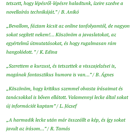
tetszett, hogy lépésről-lépésre haladtunk, ízeire szedve a
novellaírás technikáját.” / B. Anikó
„Bevallom, fáztam kicsit az online tanfolyamtól, de nagyon
sokat segített nekem!… Köszönöm a javaslatokat, az
egyértelmű útmutatásokat, és hogy rugalmasan rám
hangolódott. ” / K. Edina
„Szerettem a kurzust, és tetszettek a visszajelzései is,
magának fantasztikus humora is van…” / B. Ágnes
„Köszönöm, hogy kritikus szemmel olvasta írásaimat és
tanácsokkal is bőven ellátott. Valamennyi lecke által sokat
új információt kaptam” / L. József
„A harmadik lecke után már összeállt a kép, és így sokat
javult az írásom…” / R. Tamás