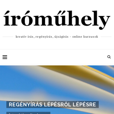
kreatív írás, regényírás, újságírás - online kurzusok
REGÉNYÍRÁS LÉPÉSRŐL LÉPÉSRE