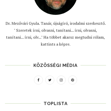
Dr. Mezővári Gyula. Tanár, újságíró, irodalmi szerkesztő.
" Szeretek írni, olvasni, tanítani... írni, olvasni,
tanítani... írni, olv..." Ha többet akarsz megtudni rólam,
kattints a képre.
KÖZÖSSÉGI MÉDIA
TOPLISTA