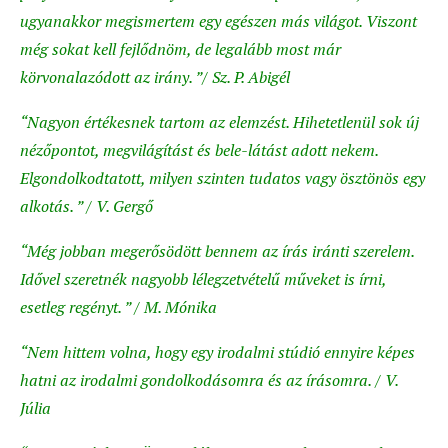
ugyanakkor megismertem egy egészen más világot. Viszont
még sokat kell fejlődnöm, de legalább most már
körvonalazódott az irány. ”/ Sz. P. Abigél
“Nagyon értékesnek tartom az elemzést. Hihetetlenül sok új
nézőpontot, megvilágítást és bele-látást adott nekem.
Elgondolkodtatott, milyen szinten tudatos vagy ösztönös egy
alkotás. ” / V. Gergő
“Még jobban megerősödött bennem az írás iránti szerelem.
Idővel szeretnék nagyobb lélegzetvételű műveket is írni,
esetleg regényt. ” / M. Mónika
“Nem hittem volna, hogy egy irodalmi stúdió ennyire képes
hatni az irodalmi gondolkodásomra és az írásomra. / V.
Júlia