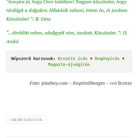
“Annyira jó, hogy Önre találtam! Nagyon köszönöm, hogy
rávilágít a dolgokra. Hibádzik valami, értem én, és javítom.
Köszönöm! ”/ B. Gina
“…törődött velem, odafigyelt rám, tanított. Köszönöm. ”/ D.
Anikó
Népszerű kurzusok: 
Kreatív írás
♦
Regényírás
♦
Magazin-újságírás
Foto: pixabay.com – InspiredImages – cco license
ONLINE KURZUSOK