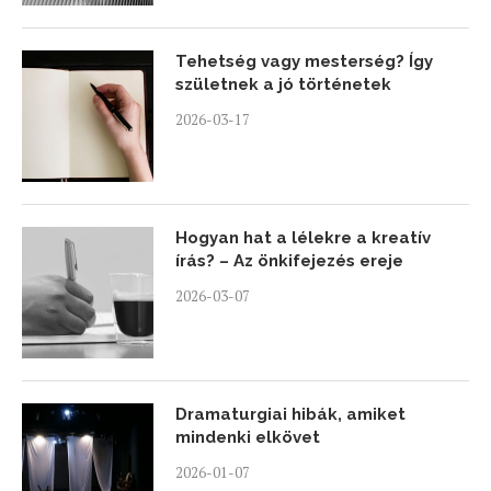
Tehetség vagy mesterség? Így
születnek a jó történetek
2026-03-17
Hogyan hat a lélekre a kreatív
írás? – Az önkifejezés ereje
2026-03-07
Dramaturgiai hibák, amiket
mindenki elkövet
2026-01-07