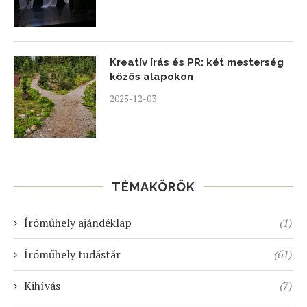
Kreatív írás és PR: két mesterség
közös alapokon
2025-12-03
TÉMAKÖRÖK
Íróműhely ajándéklap
(1)
Íróműhely tudástár
(61)
Kihívás
(7)