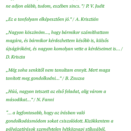
ne adjon alább, tudom, eszében sincs. ”/ P. V. Judit
„Ez a tanfolyam elképesztően jó.” / A. Krisztián
„Nagyon köszönöm…, hogy bármikor számíthattam
magára, és bármikor kérdezhettem később is, külsős
újságíróként, és nagyon komolyan vette a kérdéseimet is… /
D. Kriszta
„Még soha senkitől nem tanultam ennyit. Mert maga
tanított meg gondolkodni…” / B. Zsuzsa
„Húú, nagyon tetszett az első feladat, alig várom a
másodikat…” / N. Fanni
“… a legfontosabb, hogy az írásban való
gondolkodásmódom sokat csiszolódott. Kizökkentem a
pályázatírások személytelen hétköznapi stílusából,