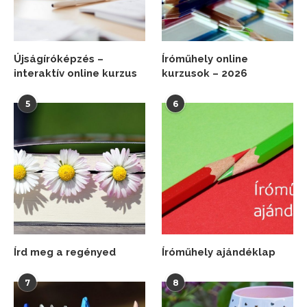
Újságíróképzés –
Íróműhely online
interaktív online kurzus
kurzusok – 2026
5
6
Írd meg a regényed
Íróműhely ajándéklap
7
8