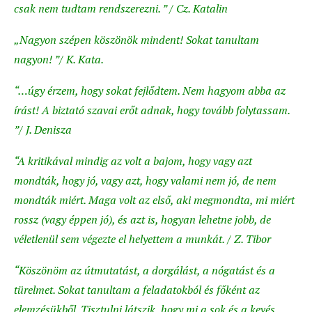
csak nem tudtam rendszerezni. ” / Cz. Katalin
„Nagyon szépen köszönök mindent! Sokat tanultam
nagyon! ”/ K. Kata.
“…úgy érzem, hogy sokat fejlődtem. Nem hagyom abba az
írást! A biztató szavai erőt adnak, hogy tovább folytassam.
”/ J. Denisza
“A kritikával mindig az volt a bajom, hogy vagy azt
mondták, hogy jó, vagy azt, hogy valami nem jó, de nem
mondták miért. Maga volt az első, aki megmondta, mi miért
rossz (vagy éppen jó), és azt is, hogyan lehetne jobb, de
véletlenül sem végezte el helyettem a munkát. / Z. Tibor
“Köszönöm az útmutatást, a dorgálást, a nógatást és a
türelmet. Sokat tanultam a feladatokból és főként az
elemzésükből. Tisztulni látszik, hogy mi a sok és a kevés,