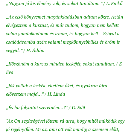
„Nagyon jó kis élmény volt, és sokat tanultam. ” / L. Enikő
„Az első könyvemet magánkiadásban adtam közre. Aztán
elvégeztem a kurzust, és már tudom, hogyan nem kellett
volna gondolkodnom és írnom, és hogyan kell… Szóval a
csalódásomba azért valami megkönnyebbülés és öröm is
vegyül. ” / H. Ádám
„Köszönöm a kurzus minden leckéjét, sokat tanultam. / S.
Éva
„Jók voltak a leckék, eltettem őket, és gyakran újra
előveszem majd…” / H. Linda
„És ha folytatni szeretném…?” / G. Edit
“Az Ön segítségével jöttem rá arra, hogy mitől működik egy
jó regény/film. Mi az, ami ott volt mindig a szemem előtt,