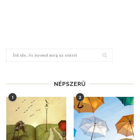
NÉPSZERŰ
1
2