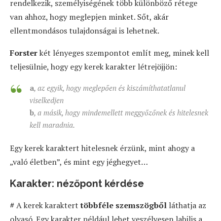
rendelkezik, személyiségének több különböző rétege
van ahhoz, hogy meglepjen minket. Sőt, akár
ellentmondásos tulajdonságai is lehetnek.
Forster
két lényeges szempontot említ meg, minek kell
teljesülnie, hogy egy kerek karakter létrejöjjön:
a
, az egyik, hogy meglepően és kiszámíthatatlanul
viselkedjen
b
, a másik, hogy mindemellett meggyőzőnek és hitelesnek
kell maradnia.
Egy kerek karaktert hitelesnek érzünk, mint ahogy a
„való életben”, és mint egy jéghegyet…
Karakter: nézőpont kérdése
#
A kerek karaktert
többféle szemszögből
láthatja az
olvasó. Egy karakter például lehet veszélyesen labilis a