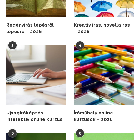
Regényírás lépésről
Kreatív írás, novellaírás
lépésre – 2026
– 2026
3
4
Újságíróképzés –
Íróműhely online
interaktív online kurzus
kurzusok – 2026
5
6