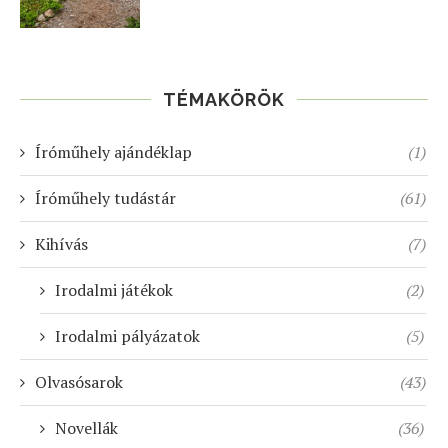
TÉMAKÖRÖK
Íróműhely ajándéklap
(1)
Íróműhely tudástár
(61)
Kihívás
(7)
Irodalmi játékok
(2)
Irodalmi pályázatok
(5)
Olvasósarok
(43)
Novellák
(36)