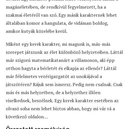
magánéletében, de rendkívül fegyelmezett, ha a
szakmai életéről van szó. Egy másik karakternek lehet
általában komor a hangulata, de vidáman boldog,
amikor kutyák közelébe kerül.
Miként egy kerek karakter, mi magunk is, más-más
szerepet játszunk az élet különböző helyzeteiben. Láttál
már szigorú matematikatanárt a villamoson, aki épp
otthon hagyta a bérletét és elkapja az ellenőr? Láttál
már félelmetes vezérigazgatót az unokájával a
játszótéren? Rájuk sem ismersz. Pedig nem csalnak. Csak
más és más helyzetben, de a helyzethez illően
viselkednek, beszélnek. Egy kerek karakter esetében az
olvasó soha nem lehet biztos abban, hogy mi vár rá a
következő oldalon…