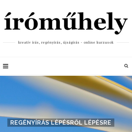
kreatív írás, regényírás, újságírás - online kurzusok
REGÉNYÍRÁS LÉPÉSRŐL LÉPÉSRE