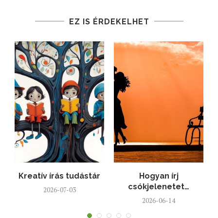
EZ IS ÉRDEKELHET
Kreatív írás tudástár
Hogyan írj
l
csókjelenetet…
2026-07-03
2026-06-14