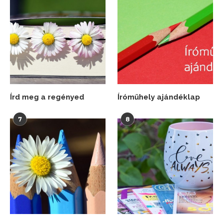
Írd meg a regényed
Íróműhely ajándéklap
7
8