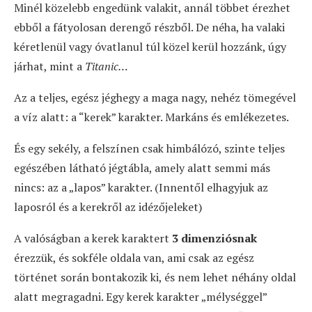
Minél közelebb engedünk valakit, annál többet érezhet
ebből a fátyolosan derengő részből. De néha, ha valaki
kéretlenül vagy óvatlanul túl közel kerül hozzánk, úgy
járhat, mint a
Titanic…
Az a teljes, egész jéghegy a maga nagy, nehéz tömegével
a víz alatt: a “kerek” karakter. Markáns és emlékezetes.
És egy sekély, a felszínen csak himbálózó, szinte teljes
egészében látható jégtábla, amely alatt semmi más
nincs: az a „lapos” karakter. (Innentől elhagyjuk az
laposról és a kerekről az idézőjeleket)
A valóságban a kerek karaktert
3 dimenziósnak
érezzük, és sokféle oldala van, ami csak az egész
történet során bontakozik ki, és nem lehet néhány oldal
alatt megragadni. Egy kerek karakter „mélységgel”