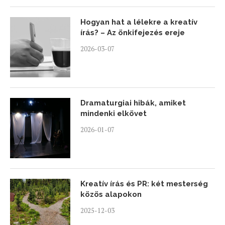
Hogyan hat a lélekre a kreatív
írás? – Az önkifejezés ereje
2026-03-07
Dramaturgiai hibák, amiket
mindenki elkövet
2026-01-07
Kreatív írás és PR: két mesterség
közös alapokon
2025-12-03