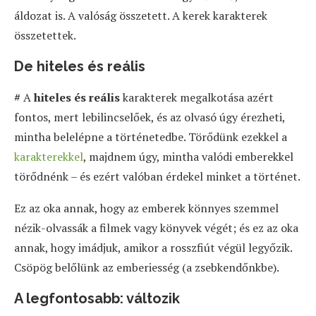
áldozat is. A valóság összetett. A kerek karakterek
összetettek.
De hiteles és reális
#
A
hiteles és reális
karakterek megalkotása azért
fontos, mert lebilincselőek, és az olvasó úgy érezheti,
mintha belelépne a történetedbe. Törődünk ezekkel a
karakterekkel
, majdnem úgy, mintha valódi emberekkel
törődnénk – és ezért valóban érdekel minket a történet.
Ez az oka annak, hogy az emberek könnyes szemmel
nézik-olvassák a filmek vagy könyvek végét; és ez az oka
annak, hogy imádjuk, amikor a rosszfiút végül legyőzik.
Csöpög belőlünk az emberiesség (a zsebkendőnkbe).
A legfontosabb: változik