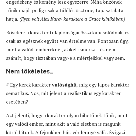
engedékeny és kemény lesz egyszerre. Néha önzőnek
tűnik majd, pedig csak a túlélés ösztöne, tapasztalata
hatja.
(Ilyen volt Alex Karev karaktere a Grace klinikában)
Röviden: a karakter tulajdonságai összekapcsolódnak, és
csak az egésznek együtt van értelme van. Pontosan úgy,
mint a valódi embereknél, akiket ismersz – és nem
számít, hogy tisztában vagy-e a miértjeikkel vagy sem.
Nem tökéletes…
#
Egy kerek karakter
valósághű
, míg egy lapos karakter
sematikus. Nos, mit jelent a realisztikus egy karakter
esetében?
Azt jelenti, hogy a karakter olyan hihetőnek tűnik, mint
egy valódi ember, mint akit a való életben is magunk
körül látunk. A fejünkben hús-vér lénnyé válik. És igazi