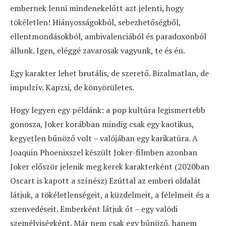
embernek lenni mindenekelőtt azt jelenti, hogy
tökéletlen! Hiányosságokból, sebezhetőségből,
ellentmondásokból, ambivalenciából és paradoxonból
állunk. Igen, eléggé zavarosak vagyunk, te és én.
Egy karakter lehet brutális, de szerető. Bizalmatlan, de
impulzív. Kapzsi, de könyörületes.
Hogy legyen egy példánk: a pop kultúra legismertebb
gonosza, Joker korábban mindig csak egy kaotikus,
kegyetlen bűnöző volt – valójában egy karikatúra. A
Joaquin Phoenixszel készült Joker-filmben azonban
Joker először jelenik meg kerek karakterként (2020ban
Oscart is kapott a színész) Ezúttal az emberi oldalát
látjuk, a tökéletlenségeit, a küzdelmeit, a félelmeit és a
szenvedéseit. Emberként látjuk őt – egy valódi
személyiségként. Már nem csak egy bűnöző, hanem