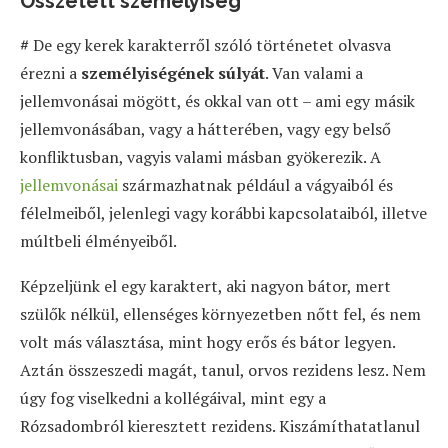
Összetett személyíség
#
De egy kerek karakterről szóló történetet olvasva
érezni a
személyiségének súlyát
. Van valami a
jellemvonásai mögött, és okkal van ott – ami egy másik
jellemvonásában, vagy a hátterében, vagy egy belső
konfliktusban, vagyis valami másban gyökerezik. A
jellemvonásai
származhatnak például a vágyaiból és
félelmeiből, jelenlegi vagy korábbi kapcsolataiból, illetve
múltbeli élményeiből.
Képzeljünk el egy karaktert, aki nagyon bátor, mert
szülők nélkül, ellenséges környezetben nőtt fel, és nem
volt más választása, mint hogy erős és bátor legyen.
Aztán összeszedi magát, tanul, orvos rezidens lesz. Nem
úgy fog viselkedni a kollégáival, mint egy a
Rózsadombról kieresztett rezidens. Kiszámíthatatlanul